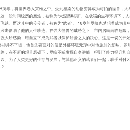
病毒，将世界卷入灾难之中。受到感染的动物变异成为可怕的怪兽，大
这一段时间经历的磨难，被称为“大涅槃时期”。在极端的生存环境下，
飞越。而这其中的佼佼者，被称为“武者”。 18岁的罗峰也梦想着成为
次袭击影响了他的人生轨迹。在强大怪兽的威胁之下，市内居民面临危险
的强大所感染，暗自立下成为武者以保护所爱之人的决心。这是一切的开
路却并不平坦，他首先要面对的便是外部环境无形中对他施加的影响。罗
最终，在不断的艰苦磨砺下，罗峰不断发掘自身潜能，得到了能力提升和
家园、为了人类更好的生存与发展，与其他正义的武者们一起，联手对付
界？