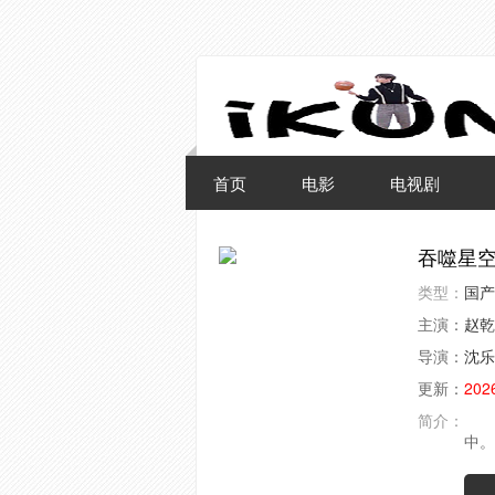
首页
电影
电视剧
吞噬星
类型：
国产
主演：
赵乾
导演：
沈乐
更新：
202
简介：
某
中