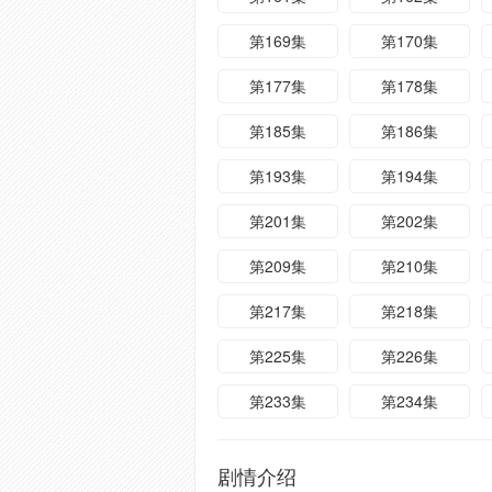
第169集
第170集
第177集
第178集
第185集
第186集
第193集
第194集
第201集
第202集
第209集
第210集
第217集
第218集
第225集
第226集
第233集
第234集
剧情介绍