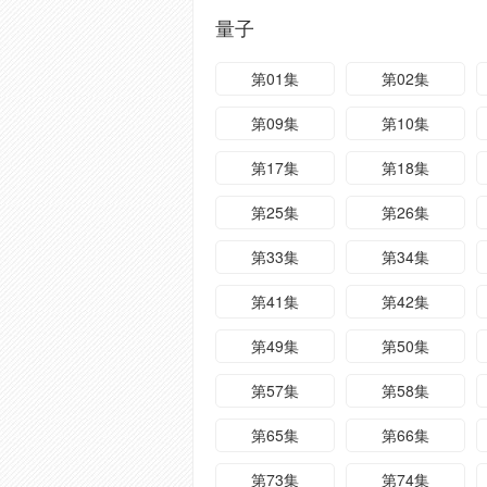
量子
第01集
第02集
第09集
第10集
第17集
第18集
第25集
第26集
第33集
第34集
第41集
第42集
第49集
第50集
第57集
第58集
第65集
第66集
第73集
第74集