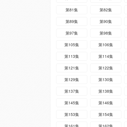
第81集
第82集
第89集
第90集
第97集
第98集
第105集
第106集
第113集
第114集
第121集
第122集
第129集
第130集
第137集
第138集
第145集
第146集
第153集
第154集
第161集
第162集