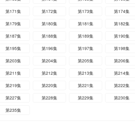
第171集
第172集
第173集
第174集
第179集
第180集
第181集
第182集
第187集
第188集
第189集
第190集
第195集
第196集
第197集
第198集
第203集
第204集
第205集
第206集
第211集
第212集
第213集
第214集
第219集
第220集
第221集
第222集
第227集
第228集
第229集
第230集
第235集