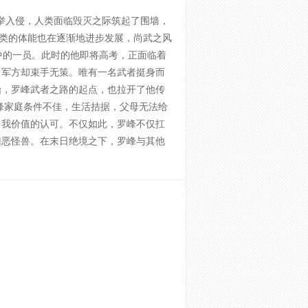
举入侵，人类面临毁灭之际筑起了围墙，
人类的体能也在逐渐地进步发展，尚武之风
其中的一员。此时的他即将高考，正面临着
，军方却束手无策。唯有一名武者挺身而
始，罗峰武者之路的起点，也拉开了他传
峰家庭条件不佳，生活拮据，父母无法给
自我价值的认可。不仅如此，罗峰不仅扛
凶恶怪兽。在末日绝境之下，罗峰与其他