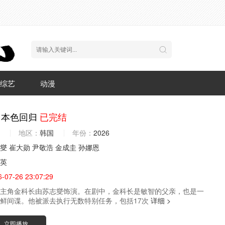
综艺
动漫
：本色回归
已完结
地区：
韩国
年份：
2026
燮
崔大勋
尹敬浩
金成圭
孙娜恩
英
6-07-26 23:07:29
主角金科长由苏志燮饰演。在剧中，金科长是敏智的父亲，也是一
鲜间谍。他被派去执行无数特别任务，包括17次
详细 >
立即播放