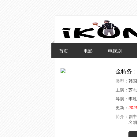
首页
电影
电视剧
金特务
类型：
韩国
主演：
苏志
导演：
李胜
更新：
202
简介：
剧中
名朝