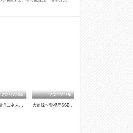
更新至第05集
更新至第03集
怪奇-伊藤润二令人彻夜难眠的奇异故事－
大追踪〜警视厅SSBC强行犯系〜第二季