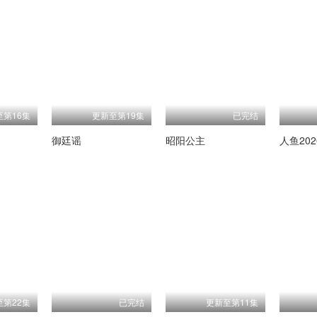
至第16集
更新至第19集
已完结
御廷谣
昭阳公主
人鱼202
至第22集
已完结
更新至第11集