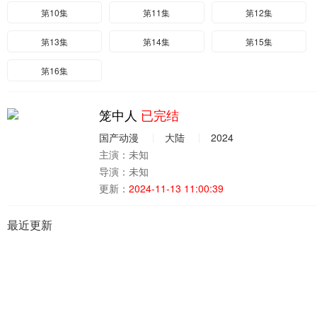
第10集
第11集
第12集
第13集
第14集
第15集
第16集
笼中人
已完结
国产动漫
大陆
2024
主演：
未知
导演：
未知
更新：
2024-11-13 11:00:39
最近更新