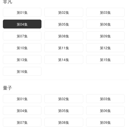
非凡
第01集
第02集
第03集
第04集
第05集
第06集
第07集
第08集
第09集
第10集
第11集
第12集
第13集
第14集
第15集
第16集
量子
第01集
第02集
第03集
第04集
第05集
第06集
第07集
第08集
第09集