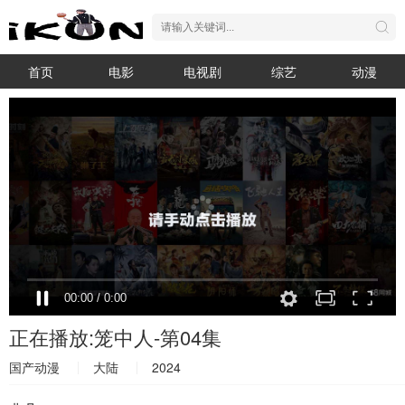
首页
电影
电视剧
综艺
动漫
正在播放:
笼中人-第04集
国产动漫
大陆
2024