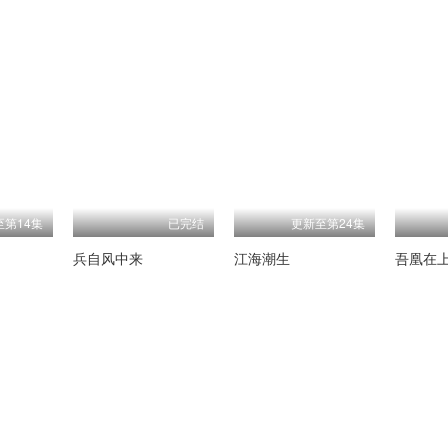
至第14集
已完结
更新至第24集
兵自风中来
江海潮生
吾凰在