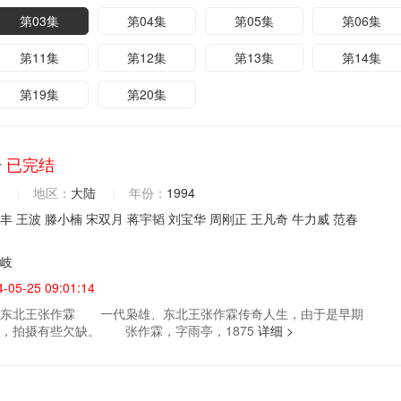
第03集
第04集
第05集
第06集
第11集
第12集
第13集
第14集
第19集
第20集
奇
已完结
地区：
大陆
年份：
1994
丰
王波
滕小楠
宋双月
蒋宇韬
刘宝华
周刚正
王凡奇
牛力威
范春
岐
4-05-25 09:01:14
北王张作霖 一代枭雄、东北王张作霖传奇人生，由于是早期
，拍摄有些欠缺。 张作霖，字雨亭，1875
详细 >