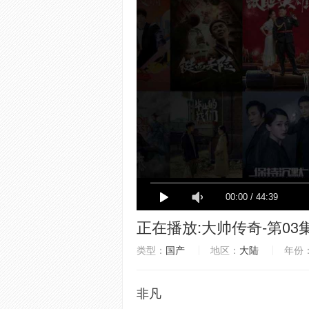
正在播放:
大帅传奇-第03
类型：
国产
地区：
大陆
年份
非凡