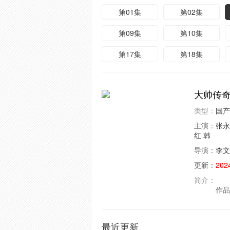
第01集
第02集
第09集
第10集
第17集
第18集
大帅传
类型：
国产
主演：
张永
红
韩
导演：
李文
更新：
202
简介：
东
作品
最近更新