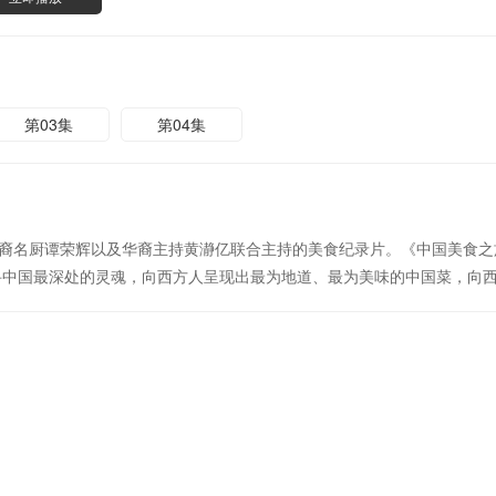
第03集
第04集
裔名厨谭荣辉以及华裔主持黄瀞亿联合主持的美食纪录片。《中国美食之
寻中国最深处的灵魂，向西方人呈现出最为地道、最为美味的中国菜，向