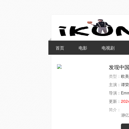
首页
电影
电视剧
发现中
类型：
欧美
主演：
谭荣
导演：
Emm
更新：
202
简介：
《
瀞