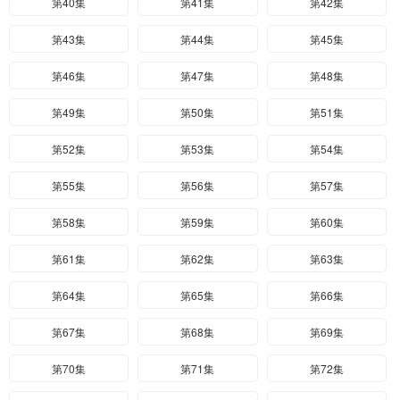
第40集
第41集
第42集
第43集
第44集
第45集
第46集
第47集
第48集
第49集
第50集
第51集
第52集
第53集
第54集
第55集
第56集
第57集
第58集
第59集
第60集
第61集
第62集
第63集
第64集
第65集
第66集
第67集
第68集
第69集
第70集
第71集
第72集