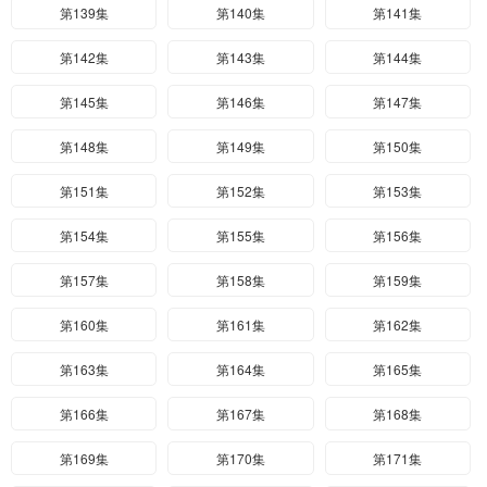
第139集
第140集
第141集
第142集
第143集
第144集
第145集
第146集
第147集
第148集
第149集
第150集
第151集
第152集
第153集
第154集
第155集
第156集
第157集
第158集
第159集
第160集
第161集
第162集
第163集
第164集
第165集
第166集
第167集
第168集
第169集
第170集
第171集