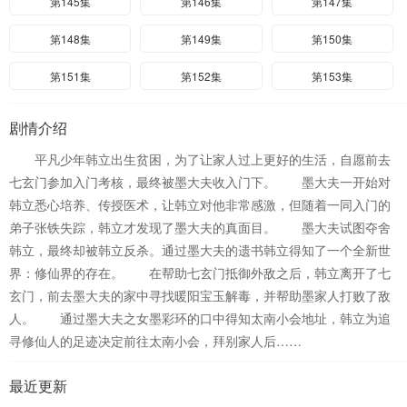
第145集
第146集
第147集
第148集
第149集
第150集
第151集
第152集
第153集
剧情介绍
平凡少年韩立出生贫困，为了让家人过上更好的生活，自愿前去
七玄门参加入门考核，最终被墨大夫收入门下。 墨大夫一开始对
韩立悉心培养、传授医术，让韩立对他非常感激，但随着一同入门的
弟子张铁失踪，韩立才发现了墨大夫的真面目。 墨大夫试图夺舍
韩立，最终却被韩立反杀。通过墨大夫的遗书韩立得知了一个全新世
界：修仙界的存在。 在帮助七玄门抵御外敌之后，韩立离开了七
玄门，前去墨大夫的家中寻找暖阳宝玉解毒，并帮助墨家人打败了敌
人。 通过墨大夫之女墨彩环的口中得知太南小会地址，韩立为追
寻修仙人的足迹决定前往太南小会，拜别家人后……
最近更新