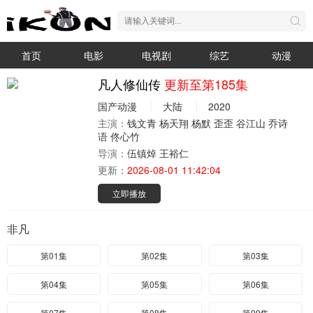
首页
电影
电视剧
综艺
动漫
凡人修仙传
更新至第185集
国产动漫
大陆
2020
主演：
钱文青
杨天翔
杨默
歪歪
谷江山
乔诗
语
佟心竹
导演：
伍镇焯
王裕仁
更新：
2026-08-01 11:42:04
立即播放
非凡
第01集
第02集
第03集
第04集
第05集
第06集
第07集
第08集
第09集