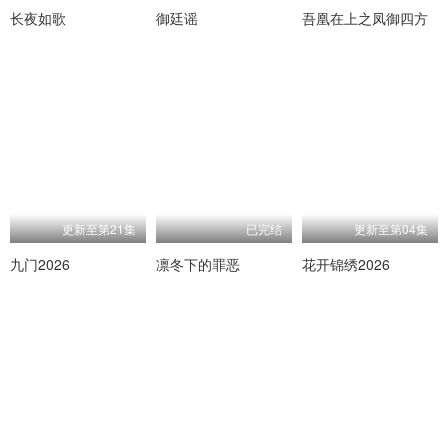
长夜如歌
御廷谣
吾凰在上之凤御四方
更新至第21集
已完结
更新至第04集
九门2026
凛冬下的罪恶
花开锦绣2026