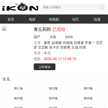
首页
电影
电视剧
综艺
动漫
青丘药郎
已完结
国产
大陆
2026
主演：
蒙恩
赵慕颜
何德瑞
符雅凝
罗麦一
沈芝
弈
文苡帆
祖卡尔
宣贻骞
左溢
刘瑾
导演：
牛川
更新：
2026-06-17 12:56:15
立即播放
非凡
第01集
第02集
第03集
第04集
第05集
第06集
第07集
第08集
第09集