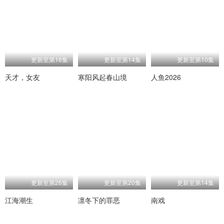
更新至第16集
更新至第14集
更新至第10集
天才，女友
寒阳风起春山境
人鱼2026
更新至第26集
更新至第20集
更新至第14集
江海潮生
凛冬下的罪恶
南戏