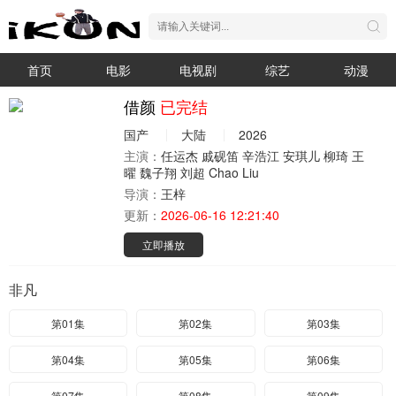
首页
电影
电视剧
综艺
动漫
借颜
已完结
国产
大陆
2026
主演：
任运杰
戚砚笛
辛浩江
安琪儿
柳琦
王
曜
魏子翔
刘超
Chao
Liu
导演：
王梓
更新：
2026-06-16 12:21:40
立即播放
非凡
第01集
第02集
第03集
第04集
第05集
第06集
第07集
第08集
第09集