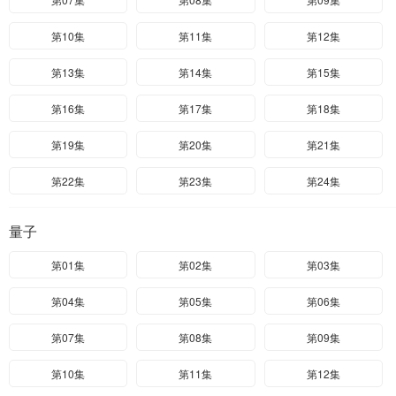
第10集
第11集
第12集
第13集
第14集
第15集
第16集
第17集
第18集
第19集
第20集
第21集
第22集
第23集
第24集
量子
第01集
第02集
第03集
第04集
第05集
第06集
第07集
第08集
第09集
第10集
第11集
第12集