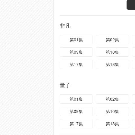
非凡
第01集
第02集
第09集
第10集
第17集
第18集
量子
第01集
第02集
第09集
第10集
第17集
第18集