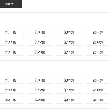
立即播放
第03集
第04集
第05集
第06集
第11集
第12集
第13集
第14集
第19集
第20集
第21集
第22集
第03集
第04集
第05集
第06集
第11集
第12集
第13集
第14集
第19集
第20集
第21集
第22集