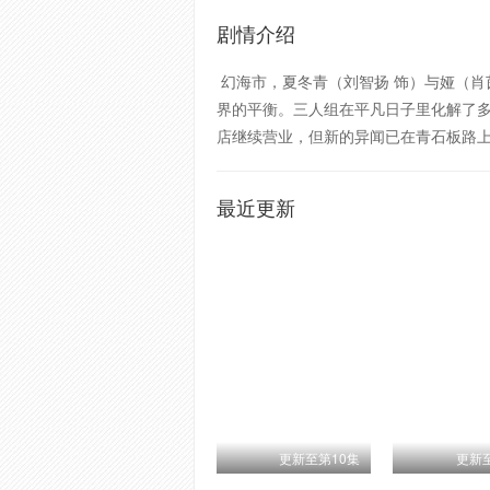
剧情介绍
幻海市，夏冬青（刘智扬 饰）与娅（肖茵
界的平衡。三人组在平凡日子里化解了多
店继续营业，但新的异闻已在青石板路
最近更新
更新至第10集
更新