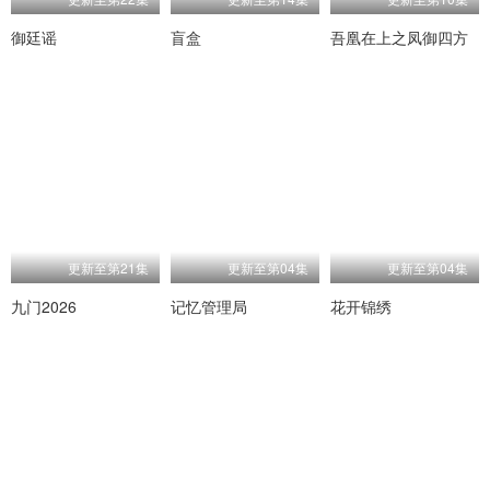
御廷谣
盲盒
吾凰在上之凤御四方
更新至第21集
更新至第04集
更新至第04集
九门2026
记忆管理局
花开锦绣