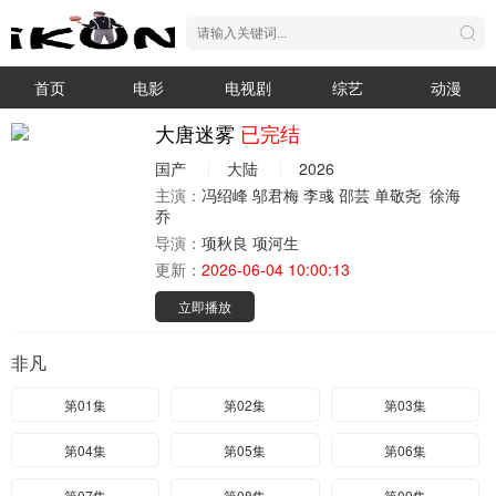
首页
电影
电视剧
综艺
动漫
大唐迷雾
已完结
国产
大陆
2026
主演：
冯绍峰
邬君梅
李彧
邵芸
单敬尧
徐海
乔
导演：
项秋良
项河生
更新：
2026-06-04 10:00:13
立即播放
非凡
第01集
第02集
第03集
第04集
第05集
第06集
第07集
第08集
第09集