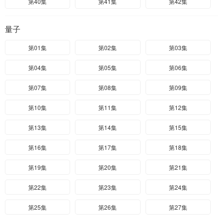
第40集
第41集
第42集
量子
第01集
第02集
第03集
第04集
第05集
第06集
第07集
第08集
第09集
第10集
第11集
第12集
第13集
第14集
第15集
第16集
第17集
第18集
第19集
第20集
第21集
第22集
第23集
第24集
第25集
第26集
第27集