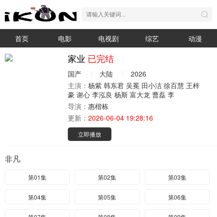
首页
电影
电视剧
综艺
动漫
家业
已完结
国产
大陆
2026
主演：
杨紫
韩东君
吴冕
田小洁
徐百慧
王梓
豪
谢心
李泓良
杨斯
富大龙
曹磊
李
导演：
惠楷栋
更新：
2026-06-04 19:28:16
立即播放
非凡
第01集
第02集
第03集
第04集
第05集
第06集
第07集
第08集
第09集