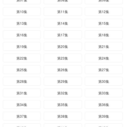
第10集
第11集
第12集
第13集
第14集
第15集
第16集
第17集
第18集
第19集
第20集
第21集
第22集
第23集
第24集
第25集
第26集
第27集
第28集
第29集
第30集
第31集
第32集
第33集
第34集
第35集
第36集
第37集
第38集
第39集