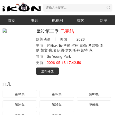
首页
电影
电视剧
综艺
动漫
鬼泣第二季
已完结
欧美动漫
美国
2026
主演：
约翰尼·扬·博施
丝柯·泰勒-考普顿
李
勋
凯文·康瑞
伊恩·詹姆斯·柯莱特
克
导演：
So Young Park
更新：
2026-05-13 17:42:50
立即播放
非凡
第01集
第02集
第03集
第04集
第05集
第06集
第07集
第08集