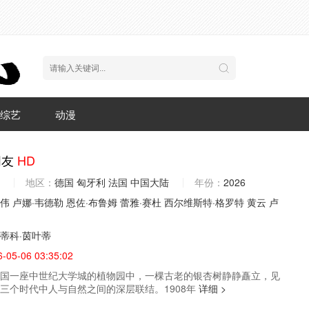
综艺
动漫
朋友
HD
地区：
德国
匈牙利
法国
中国大陆
年份：
2026
伟
卢娜·韦德勒
恩佐·布鲁姆
蕾雅·赛杜
西尔维斯特·格罗特
黄云
卢
蒂科·茵叶蒂
6-05-06 03:35:02
国一座中世纪大学城的植物园中，一棵古老的银杏树静静矗立，见
三个时代中人与自然之间的深层联结。1908年
详细 >