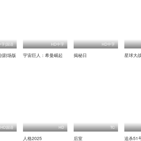
中字|国语
HD中字
HD中字
别剧场版
宇宙巨人：希曼崛起
揭秘日
HD国语
HD
TC
人格2025
后室
追杀51