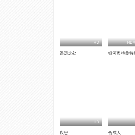
HD
HD
遥远之处
银河奥特曼特
HD
疾患
合成人