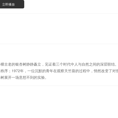
立即播放
棵古老的银杏树静静矗立，见证着三个时代中人与自然之间的深层联结。1
秩序；1972年，一位沉默的青年在观察天竺葵的过程中，悄然改变了对世
棵树展开一场意想不到的实验。