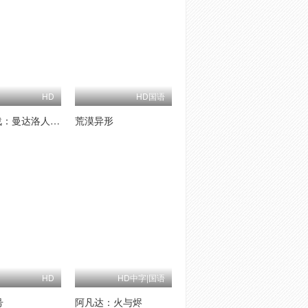
HD
HD国语
星球大战：曼达洛人与古古
荒漠异形
HD
HD中字|国语
号
阿凡达：火与烬