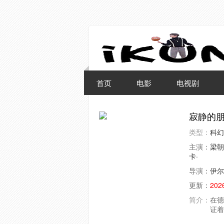
首页
电影
电视剧
寂静的
类型：
科幻
主演：
梁朝
卡·
导演：
伊尔
更新：
202
简介：
在德
证着