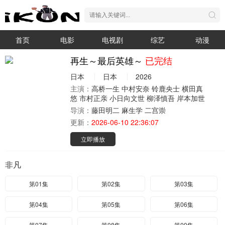
首页
电影
电视剧
综艺
动漫
再生～最后英雄～
已完结
日本
日本
2026
主演：
高桥一生
中村安奈
铃鹿央士
横田真
悠
市村正亲
小日向文世
柳泽慎吾
岸本加世
导演：
藤田明二
麻生学
二宫崇
更新：
2026-06-10 22:36:07
立即播放
非凡
第01集
第02集
第03集
第04集
第05集
第06集
第07集
第08集
第09集