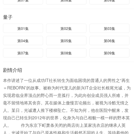
量子
第01集
第02集
第03集
第04集
第05集
第06集
第07集
第08集
第09集
剧情介绍
本作讲述了一位从成功IT社长转生为面临困境的普通人的男性之“再生
＝REBORN”的故事。被称为时代宠儿的新兴IT企业社长根尾光诚，为
实现君临业界顶点的野心而一意孤行，为此向创业成员强人所难，并
毫不留情地将其舍弃。其在媒体上傲慢言论频出，被视为冷酷无情之
人。某日，光诚遭人推下楼梯坠亡。不知为何，他在医院中醒来，发
现自己已转生到2012年的世界，化身为与自己相貌一模一样的野本英
人。 作为东京下町萧条关闭的商店街上某家洗衣店的继承人英
人，光诚开始了与自己原本性格和生活截然不同的人生。等待着他的