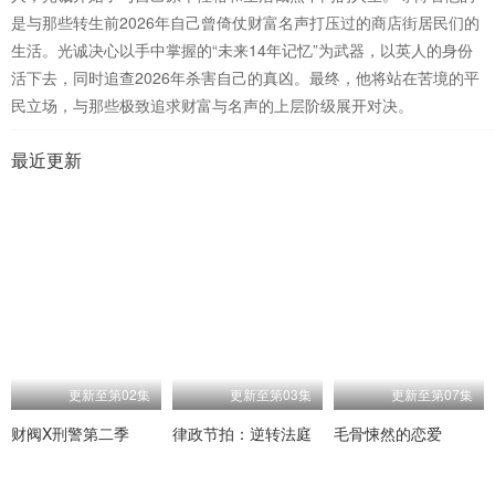
是与那些转生前2026年自己曾倚仗财富名声打压过的商店街居民们的
生活。光诚决心以手中掌握的“未来14年记忆”为武器，以英人的身份
活下去，同时追查2026年杀害自己的真凶。最终，他将站在苦境的平
民立场，与那些极致追求财富与名声的上层阶级展开对决。
最近更新
更新至第02集
更新至第03集
更新至第07集
财阀X刑警第二季
律政节拍：逆转法庭
毛骨悚然的恋爱