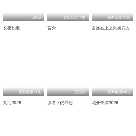
已完结
更新至第14集
更新至第10集
长夜如歌
盲盒
吾凰在上之凤御四方
更新至第21集
已完结
更新至第04集
九门2026
凛冬下的罪恶
花开锦绣2026