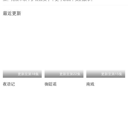
最近更新
更新至第18集
更新至第22集
更新至第15集
夜语记
御廷谣
南戏