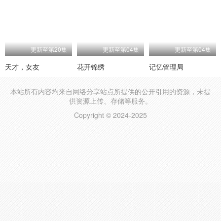
更新至第20集
更新至第04集
更新至第04集
天才，女友
花开锦绣
记忆管理局
本站所有内容均来自网络分享站点所提供的公开引用的资源，未提
供资源上传、存储等服务。
Copyright © 2024-2025