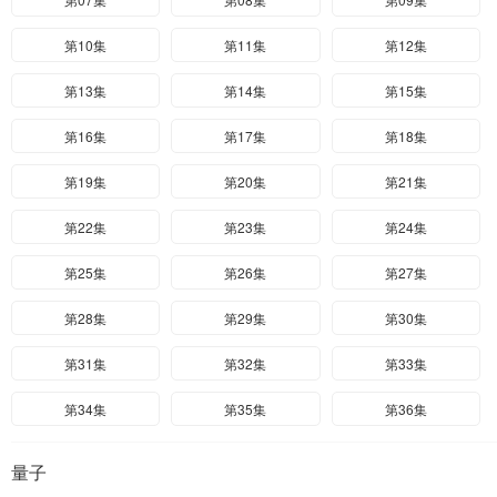
第10集
第11集
第12集
第13集
第14集
第15集
第16集
第17集
第18集
第19集
第20集
第21集
第22集
第23集
第24集
第25集
第26集
第27集
第28集
第29集
第30集
第31集
第32集
第33集
第34集
第35集
第36集
量子