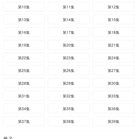
第10集
第11集
第12集
第13集
第14集
第15集
第16集
第17集
第18集
第19集
第20集
第21集
第22集
第23集
第24集
第25集
第26集
第27集
第28集
第29集
第30集
第31集
第32集
第33集
第34集
第35集
第36集
第37集
第38集
第39集
量子