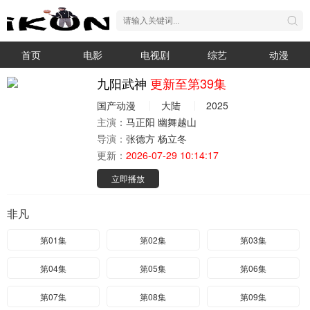
首页
电影
电视剧
综艺
动漫
九阳武神
更新至第39集
国产动漫
大陆
2025
主演：
马正阳
幽舞越山
导演：
张德方
杨立冬
更新：
2026-07-29 10:14:17
立即播放
非凡
第01集
第02集
第03集
第04集
第05集
第06集
第07集
第08集
第09集