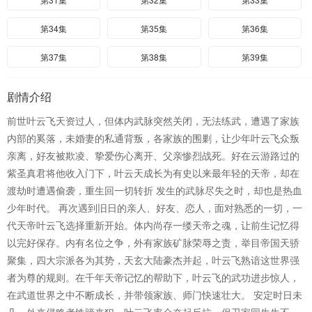
第34集
第35集
第36集
第37集
第38集
第39集
剧情介绍
前世叶云飞天资过人，但体内武脉突然关闭，无法练武，遭遇了家族
内部的奚落，未婚妻的私通背叛，各家族的围剿，让少年叶云飞众叛
亲离，好友被欺凌、挚爱伤心离开、父亲惨烈战死。好在云游路过的
紫圣真君将他收入门下，叶云天成长为有史以来最年轻的天帝，却在
渡劫时遭遇偷袭，重生回一切转折 发生的武脉尽失之时，却也是热血
少年时代。 再次遇到旧日的亲人、好友、恋人，面对熟悉的一切，一
代天帝叶云飞选择重新开始。体内尚存一缕天帝之魂，让前生记忆得
以完好保存。内有名位之争，外有家族矿脉荣辱之责，举目帝国天骄
聚集，四大宗派各为其势，天玄大陆豪杰并起，叶云飞熟谙这世界强
者为尊的规则。在千年天帝记忆的帮助下，叶云飞的武功进步惊人，
在武道世界之中不断成长，并带领家族、师门快速壮大。 安定时日未