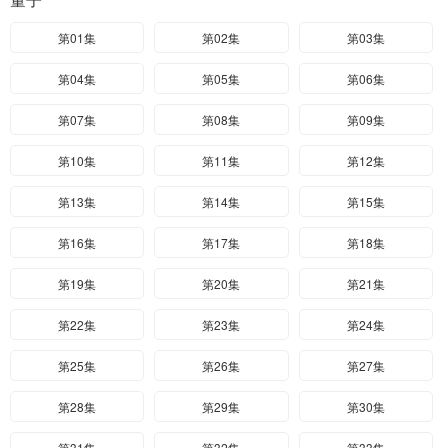
第01集
第02集
第03集
第04集
第05集
第06集
第07集
第08集
第09集
第10集
第11集
第12集
第13集
第14集
第15集
第16集
第17集
第18集
第19集
第20集
第21集
第22集
第23集
第24集
第25集
第26集
第27集
第28集
第29集
第30集
第31集
第32集
第33集