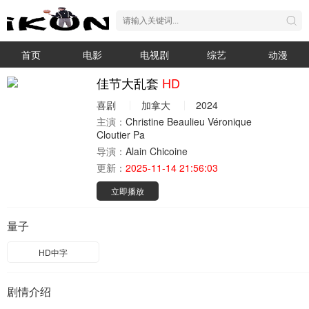
首页
电影
电视剧
综艺
动漫
佳节大乱套
HD
喜剧
加拿大
2024
主演：
Christine Beaulieu
Véronique
Cloutier
Pa
导演：
Alain Chicoine
更新：
2025-11-14 21:56:03
立即播放
量子
HD中字
剧情介绍