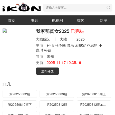
首页
电影
电视剧
综艺
动漫
我家那闺女2025
已完结
大陆综艺
大陆
2025
主演：
孙怡
张予曦
管乐
孟映宏
齐思钧
小
鹿
李松蔚
导演：
未知
更新：
2025-11-17 12:35:19
立即播放
非凡
第20250802期
第20250803期
第20250810期上
第20250810期下
第20250812期
第20250812期加更版
第20250817期上
第20250817期下
第20250819期超有料