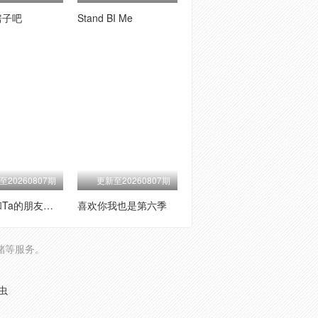
房子吧
Stand BI Me
至20260807期
更新至20260807期
脱口秀和Ta的朋友们第三季
喜欢你我也是第六季
储等服务。
虫