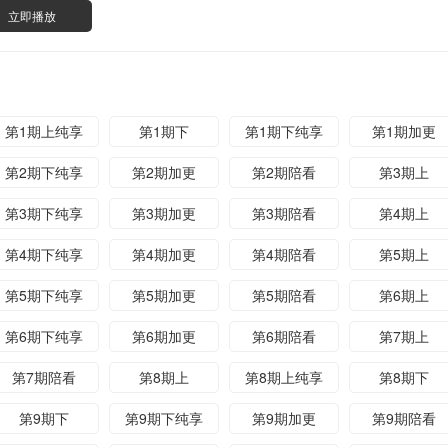
立即播放
第1期上纯享
第1期下
第1期下纯享
第1期加更
第2期下纯享
第2期加更
第2期陪看
第3期上
第3期下纯享
第3期加更
第3期陪看
第4期上
第4期下纯享
第4期加更
第4期陪看
第5期上
第5期下纯享
第5期加更
第5期陪看
第6期上
第6期下纯享
第6期加更
第6期陪看
第7期上
第7期陪看
第8期上
第8期上纯享
第8期下
第9期下
第9期下纯享
第9期加更
第9期陪看