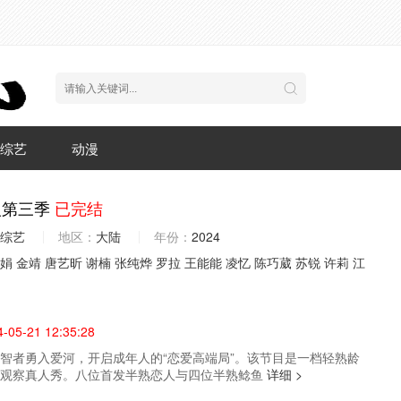
综艺
动漫
人第三季
已完结
综艺
地区：
大陆
年份：
2024
娟
金靖
唐艺昕
谢楠
张纯烨
罗拉
王能能
凌忆
陈巧葳
苏锐
许莉
江
4-05-21 12:35:28
者勇入爱河，开启成年人的“恋爱高端局”。该节目是⼀档轻熟龄
爱观察真人秀。八位首发半熟恋人与四位半熟鲶鱼
详细 >