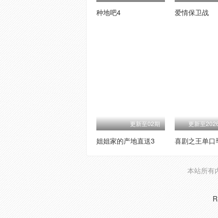
种地吧4
爱情保卫战
更新至02期
更新至2026
姐姐家的产地直送3
喜剧之王单口
本站所有