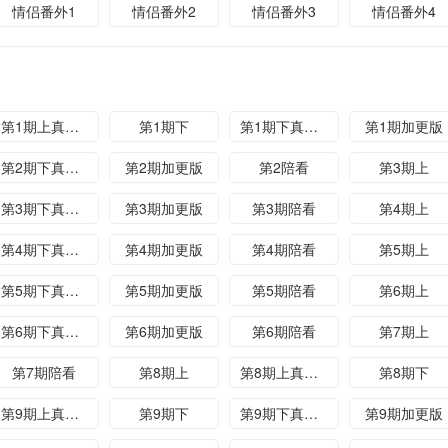
情侣番外1
情侣番外2
情侣番外3
情侣番外4
第1期上真人秀纯享版
第1期下
第1期下真人秀纯享版
第1期加更版
第2期下真人秀纯享版
第2期加更版
第2陪看
第3期上
第3期下真人秀纯享版
第3期加更版
第3期陪看
第4期上
第4期下真人纯享版
第4期加更版
第4期陪看
第5期上
第5期下真人纯享版
第5期加更版
第5期陪看
第6期上
第6期下真人秀纯享版
第6期加更版
第6期陪看
第7期上
第7期陪看
第8期上
第8期上真人纯享版
第8期下
第9期上真人秀纯享版
第9期下
第9期下真人秀纯享版
第9期加更版