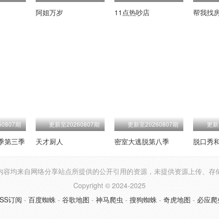
阿姐万岁
11点热吵店
帮我找
0807期
更新至20260807期
更新至20260807期
更新
季第三季
天才厨人
密室大逃脱第八季
内容均来自网络分享站点所提供的公开引用的资源，未提供资源上传、存
Copyright © 2024-2025
RSS订阅
-
百度蜘蛛
-
谷歌地图
-
神马爬虫
-
搜狗蜘蛛
-
奇虎地图
-
必应爬