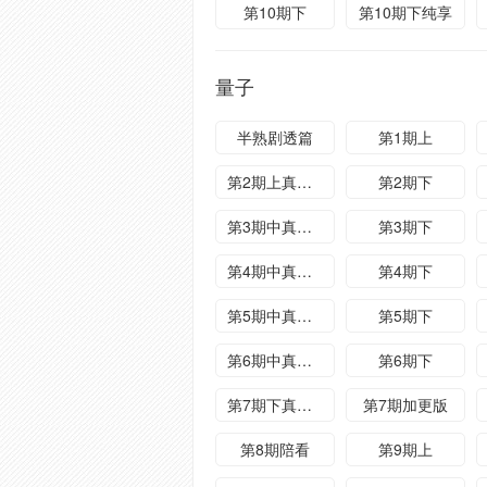
第10期下
第10期下纯享
量子
半熟剧透篇
第1期上
第2期上真人秀纯享版
第2期下
第3期中真人秀纯享版
第3期下
第4期中真人秀纯享版
第4期下
第5期中真人纯享版
第5期下
第6期中真人秀纯享版
第6期下
第7期下真人纯享版
第7期加更版
第8期陪看
第9期上