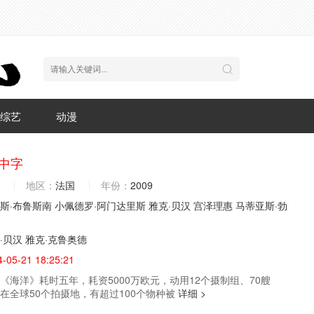
综艺
动漫
D中字
地区：
法国
年份：
2009
斯·布鲁斯南
小佩德罗·阿门达里斯
雅克·贝汉
宫泽理惠
马蒂亚斯·勃
·贝汉
雅克·克鲁奥德
4-05-21 18:25:21
洋》耗时五年，耗资5000万欧元，动用12个摄制组、70艘
在全球50个拍摄地，有超过100个物种被
详细 >