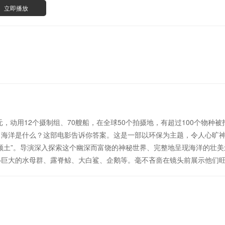
立即播放
动用12个摄制组、70艘船，在全球50个拍摄地，有超过100个物种被
海洋是什么？这部电影告诉你答案。这是一部以环保为主题，令人心旷神
领土”。导演深入探索这个幽深而富饶的神秘世界、完整地呈现海洋的壮
—巨大的水母群、露脊鲸、大白鲨、企鹅等。毫不吝啬在镜头前展示他们