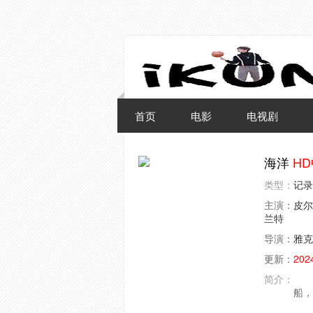
首页
电影
电视剧
海洋
H
类型：
记录
主演：
皮尔
兰特
导演：
雅克
更新：
202
简介：
《海
船，