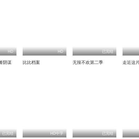
HD
HD
已完结
餐阴谋
比比档案
无辣不欢第二季
走近这
已完结
HD中字
已完结