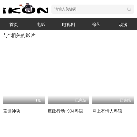
首页
电影
电视剧
综艺
动漫
与“”相关的影片
HD
已完结
已完结
盖世神功
廉政行动1994粤语
网上有情人粤语