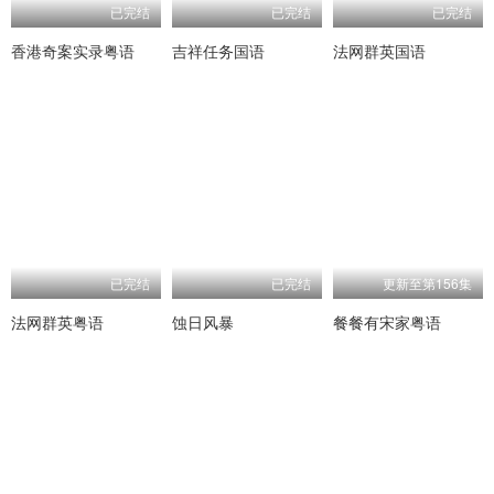
已完结
已完结
已完结
香港奇案实录粤语
吉祥任务国语
法网群英国语
已完结
已完结
更新至第156集
法网群英粤语
蚀日风暴
餐餐有宋家粤语