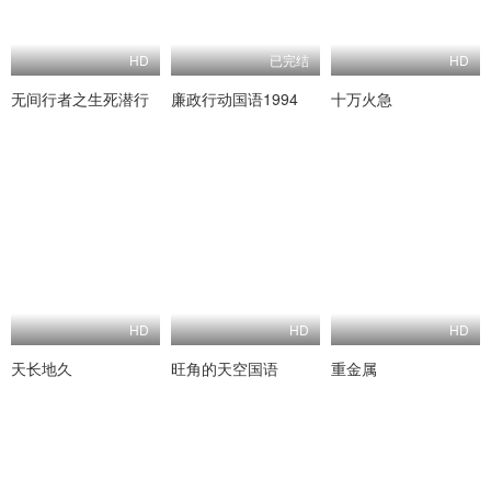
HD
已完结
HD
无间行者之生死潜行
廉政行动国语1994
十万火急
HD
HD
HD
天长地久
旺角的天空国语
重金属